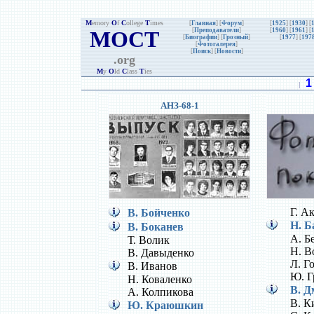
M
emory
O
f
C
ollege
T
imes
[
Главная
] [
Форум
]
[
1925
] [
1930
] [
MOCT
[
Преподаватели
]
[
1960
] [
1961
] [
[
Биографии
]
[
Грозный
]
[
1977
] [
197
[
Фотогалерея
]
[
Поиск
] [
Новости
]
.org
M
y
O
ld
C
lass
T
ies
1
|
АНЗ-68-1
Г. А
В. Бойченко
Н. Б
В. Боканев
А. Б
Т. Волик
Н. В
В. Давыденко
Л. Г
В. Иванов
Ю. Г
Н. Коваленко
В. Д
А. Колпикова
В. К
Ю. Краюшкин