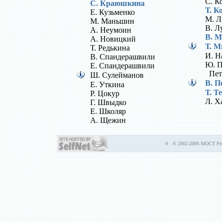
С. К
С. Краюшкина
Т. К
Е. Кузьменко
М. Л
М. Маньшин
В. Л
А. Неумоин
В. М
А. Новицкий
Т. М
Т. Редькина
И. Н
В. Спандерашвили
Ю. П
Е. Спандерашвили
Пет
Ш. Сулейманов
В. П
Е. Уткина
Т. Т
Р. Цокур
Л. Х
Г. Швыдко
Е. Школяр
А. Щежин
# © 2002-2006 MOCT Prod