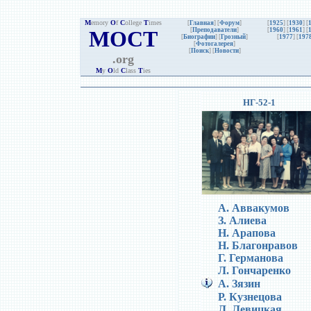
M
emory
O
f
C
ollege
T
imes
[
Главная
] [
Форум
]
[
1925
] [
1930
] [
MOCT
[
Преподаватели
]
[
1960
] [
1961
] [
[
Биографии
]
[
Грозный
]
[
1977
] [
197
[
Фотогалерея
]
[
Поиск
] [
Новости
]
.org
M
y
O
ld
C
lass
T
ies
НГ-52-1
А. Аввакумов
З. Алиева
Н. Арапова
Н. Благонравов
Г. Германова
Л. Гончаренко
А. Зязин
Р. Кузнецова
Л. Левицкая