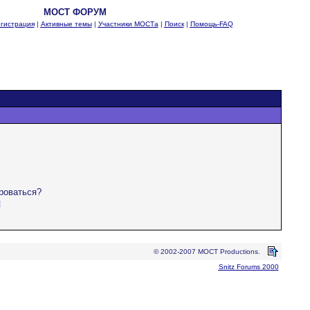
MOCT ФОРУМ
гистрация
|
Активные темы
|
Участники МОСТа
|
Поиск
|
Помощь-FAQ
ироваться?
я
© 2002-2007 MOCT Productions.
Snitz Forums 2000