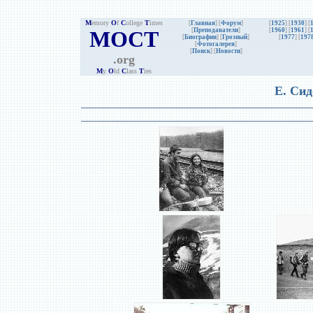
M
emory
O
f
C
ollege
T
imes
[
Главная
] [
Форум
]
[
1925
] [
1930
] [
MOCT
[
Преподаватели
]
[
1960
] [
1961
] [
[
Биографии
]
[
Грозный
]
[
1977
] [
197
[
Фотогалерея
]
[
Поиск
] [
Новости
]
.org
M
y
O
ld
C
lass
T
ies
Е. Сид