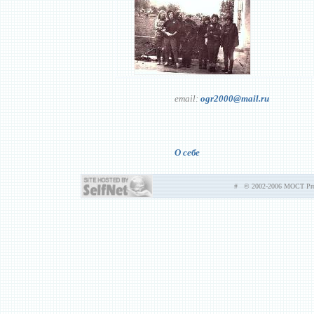
email:
ogr2000@mail.ru
О себе
# © 2002-2006 MOCT Prod