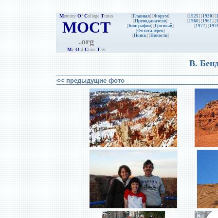
M
emory
O
f
C
ollege
T
imes
[
Главная
] [
Форум
]
[
1925
] [
1930
] [
MOCT
[
Преподаватели
]
[
1960
] [
1961
] [
[
Биографии
]
[
Грозный
]
[
1977
] [
197
[
Фотогалерея
]
[
Поиск
] [
Новости
]
.org
M
y
O
ld
C
lass
T
ies
В. Бен
<< предыдущие фото