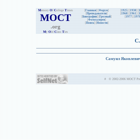
M
emory
O
f
C
ollege
T
imes
[
Главная
] [
Форум
]
[
1925
] [
1930
] [
MOCT
[
Преподаватели
]
[
1960
] [
1961
] [
[
Биографии
]
[
Грозный
]
[
1977
] [
197
[
Фотогалерея
]
[
Поиск
] [
Новости
]
.org
M
y
O
ld
C
lass
T
ies
С
Самуил Яковлевич
# © 2002-2006 MOCT Prod