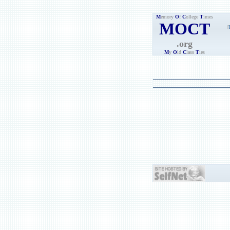
M
emory
O
f
C
ollege
T
imes
MOCT
[
.org
M
y
O
ld
C
lass
T
ies