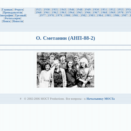
[
Главная
] [
Форум
]
[
1925
] [
1930
] [
1935
] [
1943
] [
1946
] [
1948
] [
1949
] [
1950
] [
1951
] [
1952
] [
1953
] [
195
[
Преподаватели
]
[
1960
] [
1961
] [
1962
] [
1963
] [
1964
] [
1965
] [
1966
] [
1967
] [
1968
] [
1969
] [
1970
] [
197
Биографии
]
[
Грозный
]
[
1977
] [
1978
] [
1979
] [
1980
] [
1981
] [
1982
] [
1983
] [
1984
] [
1985
] [
1986
] [
1987
] [
[
Фотогалерея
]
[
Поиск
] [
Новости
]
О. Сметанин (АНП-88-2)
# © 2002-2006 MOCT Productions. Все вопросы - к
Начальнику MOCTa