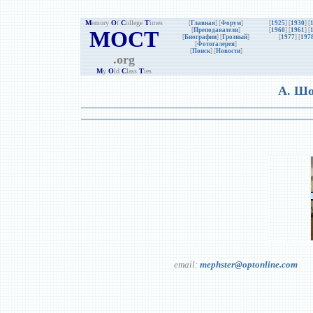
M
emory
O
f
C
ollege
T
imes
[
Главная
] [
Форум
]
[
1925
] [
1930
] [
MOCT
[
Преподаватели
]
[
1960
] [
1961
] [
[
Биографии
]
[
Грозный
]
[
1977
] [
197
[
Фотогалерея
]
[
Поиск
] [
Новости
]
.org
M
y
O
ld
C
lass
T
ies
А. Шо
email:
mephster@optonline.com