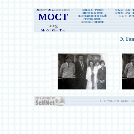
M
emory
O
f
C
ollege
T
imes
[
Главная
] [
Форум
]
[
1925
] [
1930
] [
MOCT
[
Преподаватели
]
[
1960
] [
1961
] [
[
Биографии
]
[
Грозный
]
[
1977
] [
197
[
Фотогалерея
]
[
Поиск
] [
Новости
]
.org
M
y
O
ld
C
lass
T
ies
Э. Го
# © 2002-2006 MOCT Prod