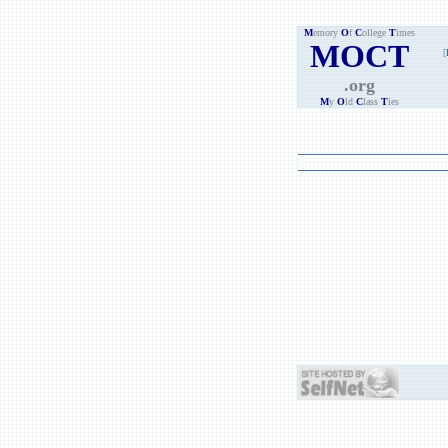
M
emory
O
f
C
ollege
T
imes
MOCT
[
.org
M
y
O
ld
C
lass
T
ies