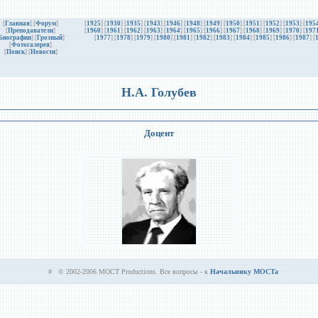
[
Главная
] [
Форум
]
[
1925
] [
1930
] [
1935
] [
1943
] [
1946
] [
1948
] [
1949
] [
1950
] [
1951
] [
1952
] [
1953
] [
195
[
Преподаватели
]
[
1960
] [
1961
] [
1962
] [
1963
] [
1964
] [
1965
] [
1966
] [
1967
] [
1968
] [
1969
] [
1970
] [
197
Биографии
]
[
Грозный
]
[
1977
] [
1978
] [
1979
] [
1980
] [
1981
] [
1982
] [
1983
] [
1984
] [
1985
] [
1986
] [
1987
] [
[
Фотогалерея
]
[
Поиск
] [
Новости
]
Н.А. Голубев
Доцент
# © 2002-2006 MOCT Productions. Все вопросы - к
Начальнику MOCTa