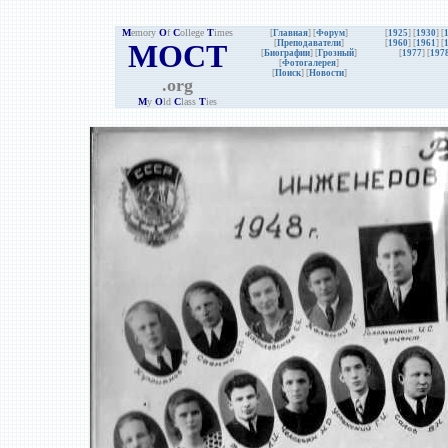
M
emory
O
f
C
ollege
T
imes
[
Главная
] [
Форум
]
[
1925
] [
1930
] [
MOCT
[
Преподаватели
]
[
1960
] [
1961
] [
[
Биографии
]
[
Грозный
]
[
1977
] [
197
[
Фотогалерея
]
[
Поиск
] [
Новости
]
.org
M
y
O
ld
C
lass
T
ies