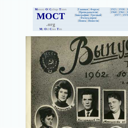
M
emory
O
f
C
ollege
T
imes
[
Главная
] [
Форум
]
[
1925
] [
1930
] [
MOCT
[
Преподаватели
]
[
1960
] [
1961
] [
[
Биографии
]
[
Грозный
]
[
1977
] [
197
[
Фотогалерея
]
[
Поиск
] [
Новости
]
.org
M
y
O
ld
C
lass
T
ies