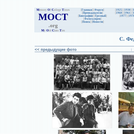
M
emory
O
f
C
ollege
T
imes
[
Главная
] [
Форум
]
[
1925
] [
1930
] [
MOCT
[
Преподаватели
]
[
1960
] [
1961
] [
[
Биографии
]
[
Грозный
]
[
1977
] [
197
[
Фотогалерея
]
[
Поиск
] [
Новости
]
.org
M
y
O
ld
C
lass
T
ies
С. Фе
<< предыдущие фото
|