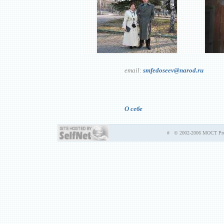
email:
smfedoseev@narod.ru
О себе
# © 2002-2006 MOCT Prod