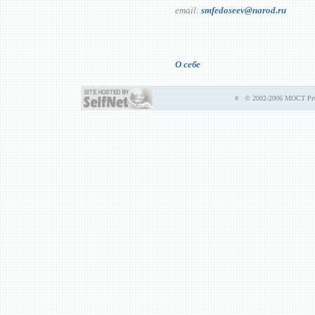
email:
smfedoseev@narod.ru
О себе
# © 2002-2006 MOCT Prod