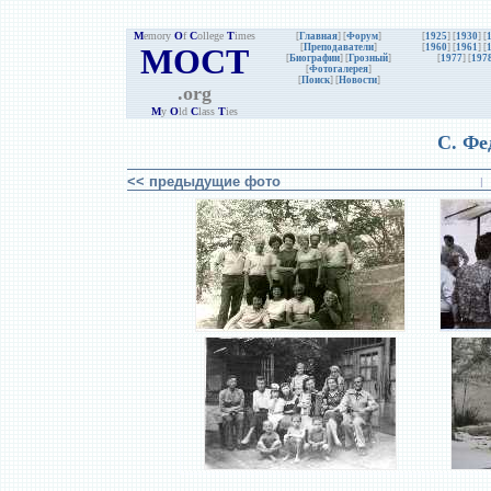
M
emory
O
f
C
ollege
T
imes
[
Главная
] [
Форум
]
[
1925
] [
1930
] [
MOCT
[
Преподаватели
]
[
1960
] [
1961
] [
[
Биографии
]
[
Грозный
]
[
1977
] [
197
[
Фотогалерея
]
[
Поиск
] [
Новости
]
.org
M
y
O
ld
C
lass
T
ies
С. Фе
<< предыдущие фото
|